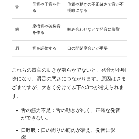
母音や子音を作
位置や動きの不正確さで音が不
舌
る
明瞭になる
摩擦音や破裂音
歯
噛み合わせなどで発音に影響
を作る
唇
音を調整する
口の開閉度合いが重要
これらの器官の動きが滑らかでないと、発音が不明
瞭になり、滑舌の悪さにつながります。原因はさま
ざまですが、大きく分けて以下の3つが考えられま
す。
舌の筋力不足：舌の動きが鈍く、正確な発音
ができない。
口呼吸：口の周りの筋肉が衰え、発音に影
響。