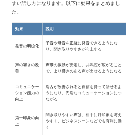
すい話し方になります。以下に効果をまとめまし
た。
効果
説明
子音や母音を正確に発音できるようにな
発音の明瞭化
り、聞き取りやすさが向上する
声の響きの改
声帯の振動が安定し、共鳴腔が広がること
善
で、より響きのある声が出せるようになる
コミュニケー
滑舌が改善されると自信を持って話せるよ
ション能力の
うになり、円滑なコミュニケーションにつ
向上
ながる
聞き取りやすい声は、相手に好印象を与え
第一印象の向
やすく、ビジネスシーンなどでも有利に働
上
く